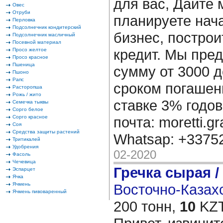
для вас, Дайте 
Овес
Отруби
планируете нача
Перловка
Подсолнечник кондитерский
бизнес, построи
Подсолнечник масличный
Посевной материал
кредит. Мы пре
Просо желтое
Просо красное
Пшеница
сумму от 3000 д
Пшоно
Рапс
сроком погашени
Расторопша
Рожь / жито
ставке 3% годов
Семечка тыквы
Сорго белое
Сорго красное
почта: moretti.g
Соя
Средства защиты растений
Whatsap: +337
Тритикалей
Удобрения
02-2020
Фасоль
Чечевица
Гречка сырая /
Эспарцет
Ячка
Ячмень
Восточно-Казахс
Ячмень пивоваренный
200 тонн,
10
KZT