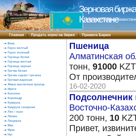
Зерновая биржа 
Казахстане
Зерновая биржа в Казахстане
---
Главная
|
Продать зерно на бирже
|
Правила Биржи
Пшеница
Вика
Горох желтый
Горох зеленый
Алматинская обл
Горчица белая
Горчица желтая
тонн,
91000
KZT/
Горчица черная
Гречка белая
От производит
Гречка сырая / гречиха
Гречкая жареная
16-02-2020
Жмых масличных культур
Иреги
Конопля
Подсолнечник 
Кориандр
Кукуруза
Восточно-Казахс
Кукуруза сахарная
Лен / льон
200 тонн,
10
KZT
Люпин
Люцерна
Привет, извинит
Мак
Мука
Нут