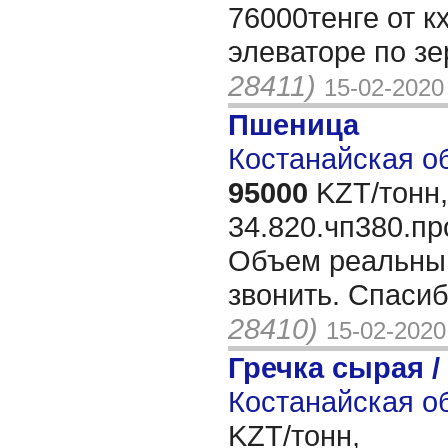
76000тенге от к
элеваторе по з
28411)
15-02-2020
Пшеница
Костанайская об
95000
KZT/тонн,
34.820.чп380.пр
Объем реальный
звонить. Спаси
28410)
15-02-2020
Гречка сырая /
Костанайская об
KZT/тонн,