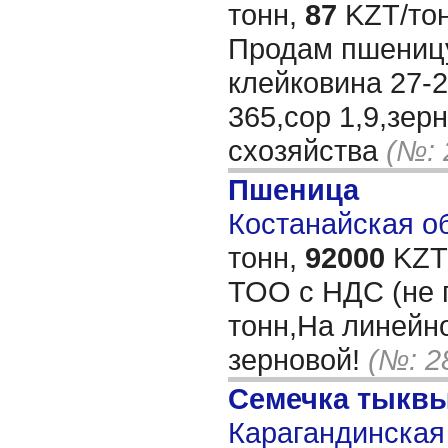
тонн,
87
KZT/тон
Продам пшеницу
клейковина 27-2
365,сор 1,9,зер
схозяйства
(№: 
Пшеница
Костанайская об
тонн,
92000
KZT/
ТОО с НДС (не 
тонн,На линейн
зерновой!
(№: 2
Семечка тыкв
Карагандинская 