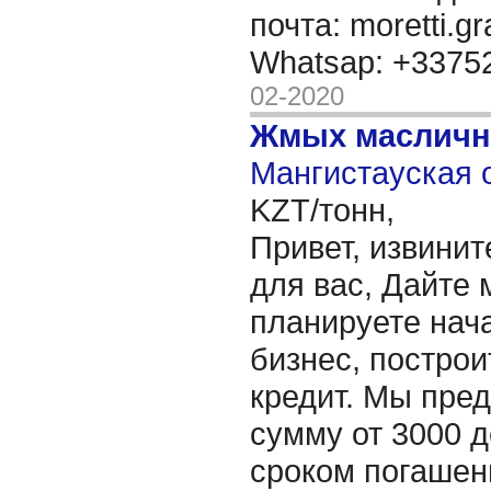
почта: moretti.g
Whatsap: +337
02-2020
Жмых масличн
Мангистауская о
KZT/тонн,
Привет, извинит
для вас, Дайте 
планируете нача
бизнес, построи
кредит. Мы пре
сумму от 3000 д
сроком погашени