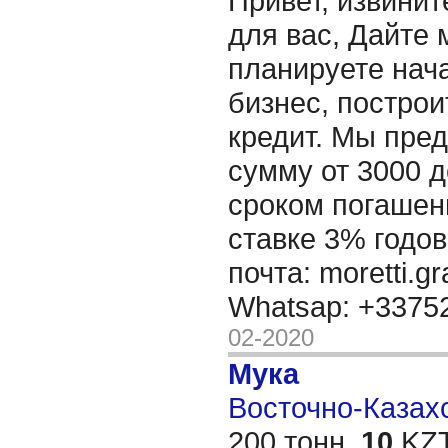
Привет, извинит
для вас, Дайте 
планируете нача
бизнес, построи
кредит. Мы пре
сумму от 3000 д
сроком погашени
ставке 3% годов
почта: moretti.g
Whatsap: +337
02-2020
Мука
Восточно-Казахс
200 тонн,
10
KZT