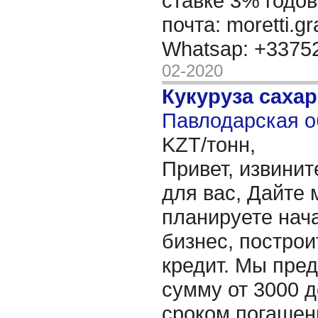
ставке 3% годов
почта: moretti.g
Whatsap: +337
02-2020
Кукуруза саха
Павлодарская о
KZT/тонн,
Привет, извинит
для вас, Дайте 
планируете нача
бизнес, построи
кредит. Мы пре
сумму от 3000 д
сроком погашени