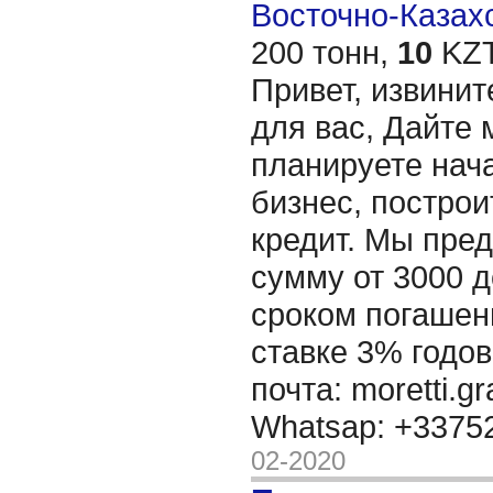
Восточно-Казахс
200 тонн,
10
KZT
Привет, извинит
для вас, Дайте 
планируете нача
бизнес, построи
кредит. Мы пре
сумму от 3000 д
сроком погашени
ставке 3% годов
почта: moretti.g
Whatsap: +337
02-2020