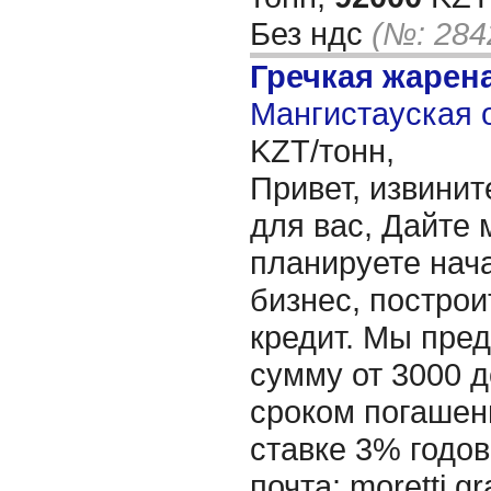
Без ндс
(№: 284
Гречкая жарен
Мангистауская о
KZT/тонн,
Привет, извинит
для вас, Дайте 
планируете нача
бизнес, построи
кредит. Мы пре
сумму от 3000 д
сроком погашени
ставке 3% годов
почта: moretti.g