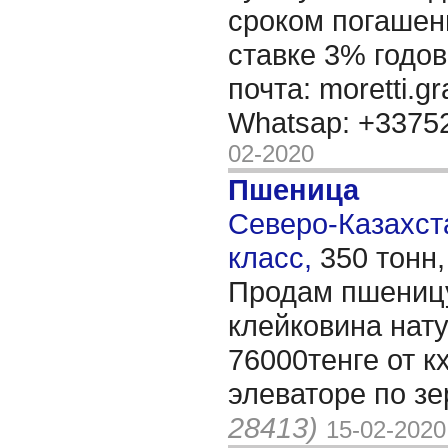
сроком погашени
ставке 3% годов
почта: moretti.g
Whatsap: +337
02-2020
Пшеница
Северо-Казахста
класс,
350 тонн
Продам пшеницу
клейковина нату
76000тенге от к
элеваторе по з
28413)
15-02-2020