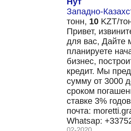
Нут
Западно-Казахст
тонн,
10
KZT/тон
Привет, извинит
для вас, Дайте 
планируете нача
бизнес, построи
кредит. Мы пре
сумму от 3000 д
сроком погашени
ставке 3% годов
почта: moretti.g
Whatsap: +337
02-2020