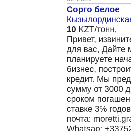
Сорго белое
Кызылординская
10
KZT/тонн,
Привет, извинит
для вас, Дайте 
планируете нача
бизнес, построи
кредит. Мы пре
сумму от 3000 д
сроком погашени
ставке 3% годов
почта: moretti.g
Whatsap: +337