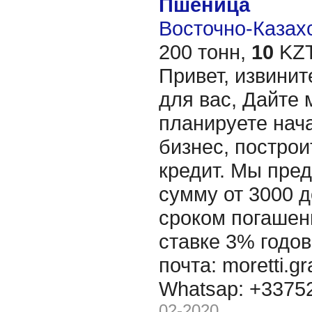
Пшеница
Восточно-Казахс
200 тонн,
10
KZT
Привет, извинит
для вас, Дайте 
планируете нача
бизнес, построи
кредит. Мы пре
сумму от 3000 д
сроком погашени
ставке 3% годов
почта: moretti.g
Whatsap: +337
02-2020