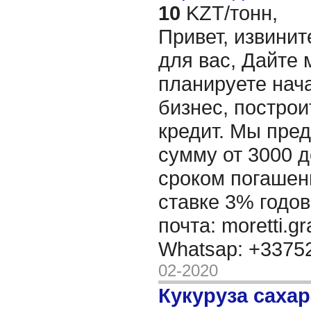
10
KZT/тонн,
Привет, извинит
для вас, Дайте 
планируете нача
бизнес, построи
кредит. Мы пре
сумму от 3000 д
сроком погашени
ставке 3% годов
почта: moretti.g
Whatsap: +337
02-2020
Кукуруза саха