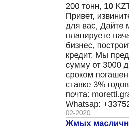
200 тонн,
10
KZT
Привет, извинит
для вас, Дайте 
планируете нача
бизнес, построи
кредит. Мы пре
сумму от 3000 д
сроком погашени
ставке 3% годов
почта: moretti.g
Whatsap: +337
02-2020
Жмых масличн