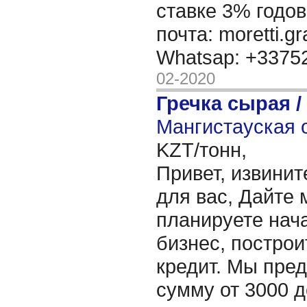
ставке 3% годов
почта: moretti.g
Whatsap: +337
02-2020
Гречка сырая /
Мангистауская о
KZT/тонн,
Привет, извинит
для вас, Дайте 
планируете нача
бизнес, построи
кредит. Мы пре
сумму от 3000 д