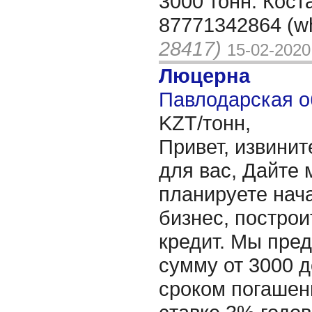
3000 тонн. Кост
87771342864 (wh
28417)
15-02-2020
Люцерна
Павлодарская о
KZT/тонн,
Привет, извинит
для вас, Дайте 
планируете нача
бизнес, построи
кредит. Мы пре
сумму от 3000 д
сроком погашени