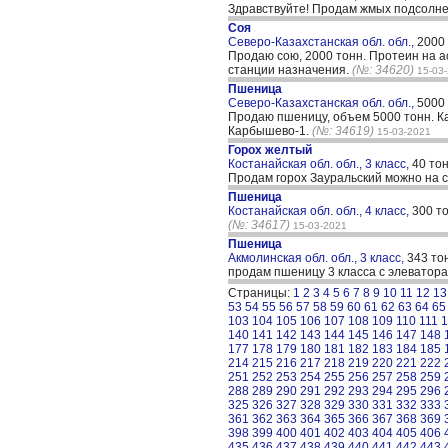
Здравствуйте! Продам жмых подсолн
Соя
Северо-Казахстанская обл. обл.,
2000
Продаю сою, 2000 тонн. Протеин на ас
станции назначения.
(№: 34620)
15-03
Пшеница
Северо-Казахстанская обл. обл.,
5000
Продаю пшеницу, объем 5000 тонн. Кач
Карбышево-1.
(№: 34619)
15-03-2021
Горох желтый
Костанайская обл. обл., 3 класс,
40 то
Продам горох Зауральский можно на
Пшеница
Костанайская обл. обл., 4 класс,
300 т
(№: 34617)
15-03-2021
Пшеница
Акмолинская обл. обл., 3 класс,
343 то
продам пшеницу 3 класса с элеватора
Страницы:
1
2
3
4
5
6
7
8
9
10
11
12
13
53
54
55
56
57
58
59
60
61
62
63
64
65
103
104
105
106
107
108
109
110
111
1
140
141
142
143
144
145
146
147
148
177
178
179
180
181
182
183
184
185
214
215
216
217
218
219
220
221
222
251
252
253
254
255
256
257
258
259
288
289
290
291
292
293
294
295
296
325
326
327
328
329
330
331
332
333
361
362
363
364
365
366
367
368
369
398
399
400
401
402
403
404
405
406
435
436
437
438
439
440
441
442
443