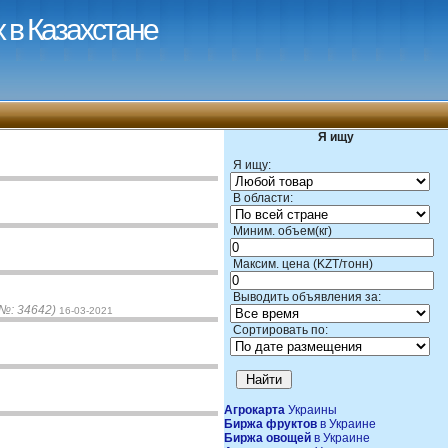
 в Казахстане
Я ищу
Я ищу:
В области:
Миним. объем(кг)
Максим. цена (KZT/тонн)
Выводить объявления за:
(№: 34642)
16-03-2021
Сортировать по:
Агрокарта
Украины
Биржа фруктов
в Украине
Биржа овощей
в Украине