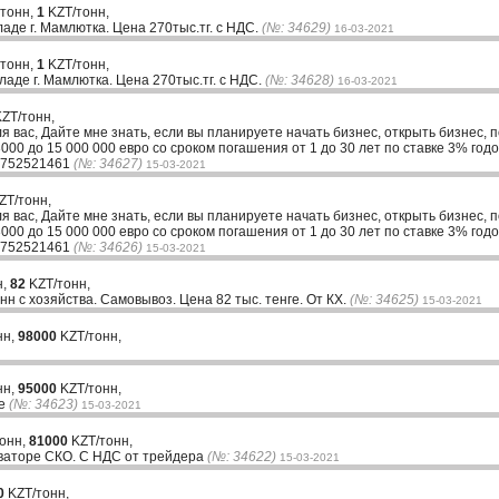
 тонн,
1
KZT/тонн,
ладе г. Мамлютка. Цена 270тыс.тг. с НДС.
(№: 34629)
16-03-2021
 тонн,
1
KZT/тонн,
кладе г. Мамлютка. Цена 270тыс.тг. с НДС.
(№: 34628)
16-03-2021
ZT/тонн,
ля вас, Дайте мне знать, если вы планируете начать бизнес, открыть бизнес, 
00 до 15 000 000 евро со сроком погашения от 1 до 30 лет по ставке 3% годо
33752521461
(№: 34627)
15-03-2021
ZT/тонн,
ля вас, Дайте мне знать, если вы планируете начать бизнес, открыть бизнес, 
00 до 15 000 000 евро со сроком погашения от 1 до 30 лет по ставке 3% годо
33752521461
(№: 34626)
15-03-2021
н,
82
KZT/тонн,
нн с хозяйства. Самовывоз. Цена 82 тыс. тенге. От КХ.
(№: 34625)
15-03-2021
нн,
98000
KZT/тонн,
нн,
95000
KZT/тонн,
ре
(№: 34623)
15-03-2021
тонн,
81000
KZT/тонн,
еваторе СКО. С НДС от трейдера
(№: 34622)
15-03-2021
0
KZT/тонн,