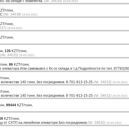
60. на складе г. Мамлютка.
(№: 34639)
16-03-2021
ZT/тонн,
ДС
(№: 34638)
16-03-2021
ZT/тонн,
637)
16-03-2021
ZT/тонн,
нн,
135
KZT/тонн,
с
(№: 34635)
16-03-2021
тонн,
86
KZT/тонн,
х элеватора Или самовывоз с Кх со склада и т.д Подробности по тел. 877832
/тонн,
 количестве 140 тонн, без посредников. 8-701-913-15-25
(№: 34633)
16-03-2021
/тонн,
 количестве 140 тонн, без посредников. 8-701-913-15-25
(№: 34632)
16-03-2021
онн,
99444
KZT/тонн,
00
KZT/тонн,
у от СХТП на линейном элеваторе.Без посредников
(№: 34630)
16-03-2021