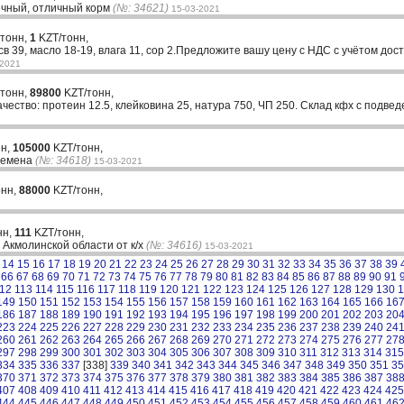
ечный, отличный корм
(№: 34621)
15-03-2021
 тонн,
1
KZT/тонн,
в 39, масло 18-19, влага 11, сор 2.Предложите вашу цену с НДС с учётом до
-2021
 тонн,
89800
KZT/тонн,
ество: протеин 12.5, клейковина 25, натура 750, ЧП 250. Склад кфх с подве
нн,
105000
KZT/тонн,
 семена
(№: 34618)
15-03-2021
онн,
88000
KZT/тонн,
нн,
111
KZT/тонн,
 Акмолинской области от к/х
(№: 34616)
15-03-2021
14
15
16
17
18
19
20
21
22
23
24
25
26
27
28
29
30
31
32
33
34
35
36
37
38
39
66
67
68
69
70
71
72
73
74
75
76
77
78
79
80
81
82
83
84
85
86
87
88
89
90
91
12
113
114
115
116
117
118
119
120
121
122
123
124
125
126
127
128
129
130
1
149
150
151
152
153
154
155
156
157
158
159
160
161
162
163
164
165
166
16
186
187
188
189
190
191
192
193
194
195
196
197
198
199
200
201
202
203
20
223
224
225
226
227
228
229
230
231
232
233
234
235
236
237
238
239
240
24
260
261
262
263
264
265
266
267
268
269
270
271
272
273
274
275
276
277
27
297
298
299
300
301
302
303
304
305
306
307
308
309
310
311
312
313
314
315
334
335
336
337
[338]
339
340
341
342
343
344
345
346
347
348
349
350
351
35
370
371
372
373
374
375
376
377
378
379
380
381
382
383
384
385
386
387
38
407
408
409
410
411
412
413
414
415
416
417
418
419
420
421
422
423
424
425
444
445
446
447
448
449
450
451
452
453
454
455
456
457
458
459
460
461
46