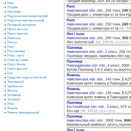
Продам пшеницу 350т. Кл-28.натура-7
Овес
Рапс
Отруби
Акмолинская обл. обл.,
250 тонн,
240
K
Перловка
Продам рапс с элеватора от кх без Н
Подсолнечник кондитерский
Рапс
Подсолнечник масличный
Акмолинская обл. обл.,
250 тонн,
240
K
Посевной материал
Продам рапс с элеватора от кх
(№: 34
Просо желтое
Просо красное
Лен / льон
Акмолинская обл. обл.,
200 тонн,
350
K
Пшеница
Лен золотистый.
(№: 34636)
Пшоно
16-03-2021
Рапс
Пшеница
Расторопша
Акмолинская обл. обл., 2 класс,
200 то
Рожь / жито
Пшеница твердая, самовывоз без нд
Семечка тыквы
Пшеница
Сорго белое
Павлодарская обл. обл., 4 класс,
2000 
Сорго красное
Куплю Пшеницу 3-4-5 класс на ворота
Соя
Ячмень
Средства защиты растений
Акмолинская обл. обл.,
140 тонн,
1
KZT
Тритикалей
Компания купит ячмень в Павлодаре в
Удобрения
Ячмень
Фасоль
Акмолинская обл. обл.,
140 тонн,
1
KZT
Чечевица
Компания купит ячмень в Павлодаре в
Эспарцет
Пшеница
Ячка
Костанайская обл. обл., 3 класс,
975 т
Ячмень
Без ндс
(№: 34631)
16-03-2021
Ячмень пивоваренный
Пшеница
Акмолинская обл. обл.,
3000 тонн,
900
Мукомольный комбинат купить пшениц
Лен / льон