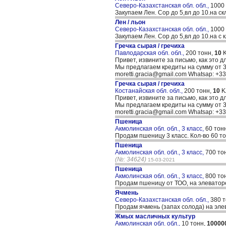
Северо-Казахстанская обл. обл.,
1000
Закупаем Лен. Сор до 5,вл до 10.на ск
Лен / льон
Северо-Казахстанская обл. обл.,
1000
Закупаем Лен. Сор до 5,вл до 10.на с 
Гречка сырая / гречиха
Павлодарская обл. обл.,
200 тонн,
10
K
Привет, извините за письмо, как это д
Мы предлагаем кредиты на сумму от 30
moretti.gracia@gmail.com Whatsap: +
Гречка сырая / гречиха
Костанайская обл. обл.,
200 тонн,
10
K
Привет, извините за письмо, как это д
Мы предлагаем кредиты на сумму от 30
moretti.gracia@gmail.com Whatsap: +
Пшеница
Акмолинская обл. обл., 3 класс,
60 тон
Продам пшеницу 3 класс. Кол-во 60 то
Пшеница
Акмолинская обл. обл., 3 класс,
700 то
(№: 34624)
15-03-2021
Пшеница
Акмолинская обл. обл., 3 класс,
800 то
Продам пшеницу от ТОО, на элевато
Ячмень
Северо-Казахстанская обл. обл.,
380 
Продам ячмень (запах солода) на эл
Жмых масличных культур
Акмолинская обл. обл.,
10 тонн,
10000