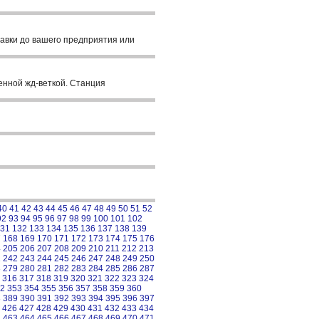
ставки до вашего предприятия или
денной жд-веткой. Станция
40
41
42
43
44
45
46
47
48
49
50
51
52
92
93
94
95
96
97
98
99
100
101
102
31
132
133
134
135
136
137
138
139
7
168
169
170
171
172
173
174
175
176
4
205
206
207
208
209
210
211
212
213
1
242
243
244
245
246
247
248
249
250
8
279
280
281
282
283
284
285
286
287
316
317
318
319
320
321
322
323
324
2
353
354
355
356
357
358
359
360
8
389
390
391
392
393
394
395
396
397
426
427
428
429
430
431
432
433
434
2
463
464
465
466
467
468
469
470
471