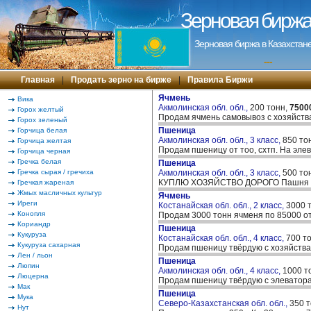
Зерновая биржа 
Зерновая биржа в Казахстане
---
Главная
|
Продать зерно на бирже
|
Правила Биржи
Ячмень
Вика
Акмолинская обл. обл.,
200 тонн,
7500
Горох желтый
Продам ячмень самовывоз с хозяйст
Горох зеленый
Пшеница
Горчица белая
Акмолинская обл. обл., 3 класс,
850 то
Горчица желтая
Продам пшеницу от тоо, схтп. На эле
Горчица черная
Гречка белая
Пшеница
Гречка сырая / гречиха
Акмолинская обл. обл., 3 класс,
500 то
КУПЛЮ ХОЗЯЙСТВО ДОРОГО Пашня не
Гречкая жареная
Жмых масличных культур
Ячмень
Иреги
Костанайская обл. обл., 2 класс,
3000 
Конопля
Продам 3000 тонн ячменя по 85000 от
Кориандр
Пшеница
Кукуруза
Костанайская обл. обл., 4 класс,
700 т
Кукуруза сахарная
Продам пшеницу твёрдую с хозяйства
Лен / льон
Пшеница
Люпин
Акмолинская обл. обл., 4 класс,
1000 т
Люцерна
Продам пшеницу твёрдую с элеватора
Мак
Пшеница
Мука
Северо-Казахстанская обл. обл.,
350 
Нут