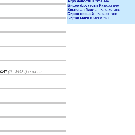
Агро новости
в Украине
Биржа фруктов
в Казахстане
Зерновая биржа
в Казахстане
Биржа овощей
в Казахстане
Биржа мяса
в Казахстане
.
60347
(№: 34634)
16-03-2021