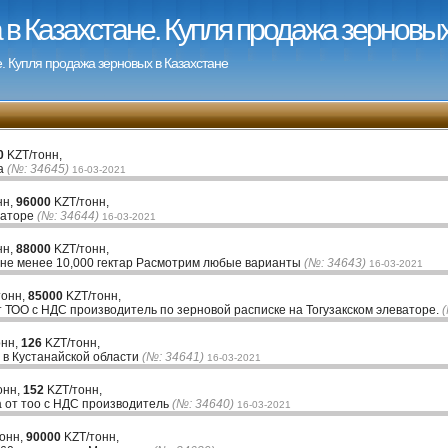
в Казахстане. Купля продажа зерновых
. Купля продажа зерновых в Казахстане
0
KZT/тонн,
ва
(№: 34645)
16-03-2021
нн,
96000
KZT/тонн,
ваторе
(№: 34644)
16-03-2021
нн,
88000
KZT/тонн,
 менее 10,000 гектар Расмотрим любые варианты
(№: 34643)
16-03-2021
тонн,
85000
KZT/тонн,
 ТОО с НДС производитель по зерновой расписке на Тогузакском элеваторе.
онн,
126
KZT/тонн,
 в Кустанайской области
(№: 34641)
16-03-2021
онн,
152
KZT/тонн,
 от тоо с НДС производитель
(№: 34640)
16-03-2021
тонн,
90000
KZT/тонн,