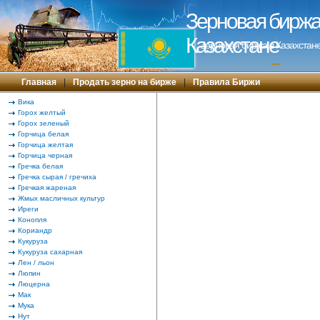
Зерновая биржа 
Казахстане
Зерновая биржа в Казахстане
---
Главная
|
Продать зерно на бирже
|
Правила Биржи
Вика
Горох желтый
Горох зеленый
Горчица белая
Горчица желтая
Горчица черная
Гречка белая
Гречка сырая / гречиха
Гречкая жареная
Жмых масличных культур
Иреги
Конопля
Кориандр
Кукуруза
Кукуруза сахарная
Лен / льон
Люпин
Люцерна
Мак
Мука
Нут