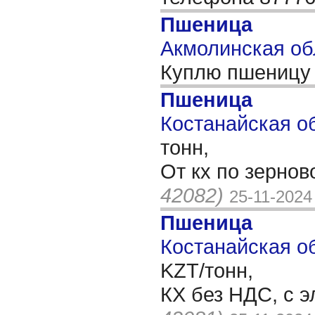
Пшеница
Акмолинская об
Куплю пшеницу 
Пшеница
Костанайская об
тонн,
От кх по зерно
42082)
25-11-2024
Пшеница
Костанайская об
KZT/тонн,
КХ без НДС, с э