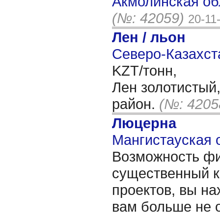
Акмолинская об
(№: 42059)
20-11
Лен / льон
Северо-Казахста
KZT/тонн,
Лен золотистый,
район.
(№: 4205
Люцерна
Мангистауская о
Возможность ф
существенный к
проектов, вы на
вам больше не 