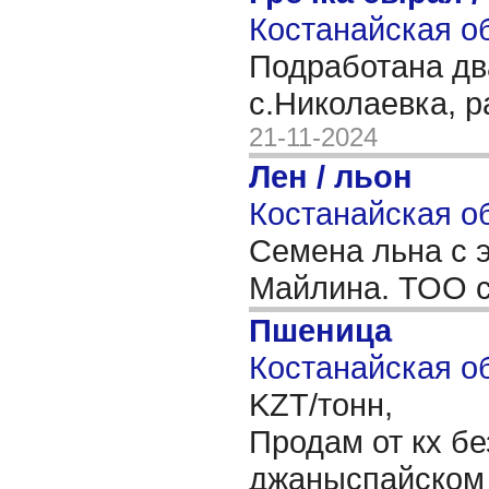
Костанайская об
Подработана дв
с.Николаевка, 
21-11-2024
Лен / льон
Костанайская об
Семена льна с э
Майлина. ТОО 
Пшеница
Костанайская об
KZT/тонн,
Продам от кх бе
джаныспайском