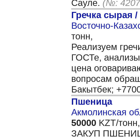
Сауле.
(№: 4207
Гречка сырая /
Восточно-Казахс
тонн,
Реализуем гречи
ГОСТе, анализы
цена оговарива
вопросам обращ
Бакытбек; +770
Пшеница
Акмолинская обл
50000
KZT/тонн,
ЗАКУП ПШЕНИЦ