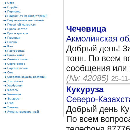
Овес
Отруби
Перловка
Подсолнечник кондитерский
Подсолнечник масличный
Посевной материал
Чечевица
Просо желтое
Просо красное
Акмолинская об
Пшеница
Пшоно
Добрый день! З
Рапс
Расторопша
Рожь / жито
тонн. По всем 
Семечка тыквы
Сорго белое
сообщения или 
Сорго красное
Соя
(№: 42085)
25-11
Средства защиты растений
Тритикалей
Удобрения
Кукуруза
Фасоль
Чечевица
Северо-Казахста
Эспарцет
Ячка
Добрый день Ку
Ячмень
Ячмень пивоваренный
По всем вопрос
телефона 8777