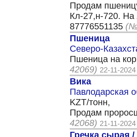
Продам пшеницу
Кл-27,н-720. На
87776551135
(№
Пшеница
Северо-Казахста
Пшеница на кор
42069)
22-11-2024
Вика
Павлодарская об
KZT/тонн,
Продам проросш
42068)
21-11-2024
Гречка сырая /