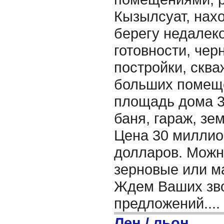
Кызылсуат, нах
берегу недалеко
готовности, чер
постройки, сква
больших помеще
площадь дома 32
баня, гараж, зем
Цена 30 миллион
долларов. Можн
зерновые или м
Ждем Ваших зво
предложений....
Лен / льон