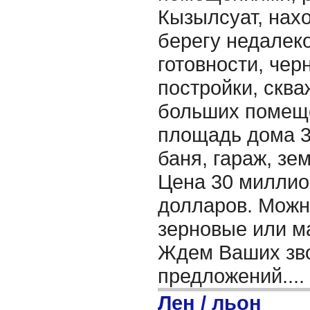
Кызылсуат, нах
берегу недалеко
готовности, чер
постройки, сква
больших помеще
площадь дома 32
баня, гараж, зем
Цена 30 миллион
долларов. Можн
зерновые или м
Ждем Ваших зво
предложений....
Лен / льон