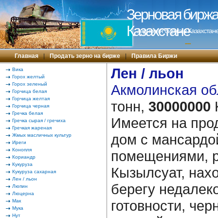
Зерновая биржа 
Казахстане
Зерновая биржа в Казахстане
---
Главная
|
Продать зерно на бирже
|
Правила Биржи
Лен / льон
Вика
Горох желтый
Горох зеленый
Акмолинская об
Горчица белая
Горчица желтая
тонн,
30000000
Горчица черная
Гречка белая
Имеется на про
Гречка сырая / гречиха
Гречкая жареная
дом с мансардо
Жмых масличных культур
Иреги
Конопля
помещениями, р
Кориандр
Кукуруза
Кызылсуат, нах
Кукуруза сахарная
Лен / льон
берегу недалеко
Люпин
Люцерна
готовности, чер
Мак
Мука
Нут