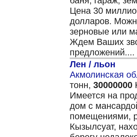
баня, гараж, зем
Цена 30 миллион
долларов. Можн
зерновые или м
Ждем Ваших зво
предложений....
Лен / льон
Акмолинская об
тонн,
30000000
Имеется на про
дом с мансардо
помещениями, р
Кызылсуат, нах
берегу недалеко