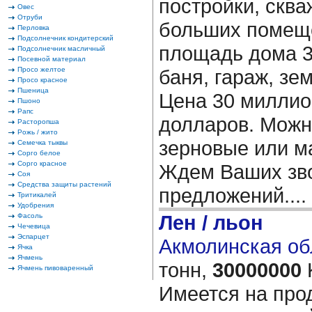
постройки, сква
Овес
Отруби
больших помеще
Перловка
Подсолнечник кондитерский
площадь дома 32
Подсолнечник масличный
Посевной материал
Просо желтое
баня, гараж, зем
Просо красное
Пшеница
Цена 30 миллион
Пшоно
Рапс
долларов. Можн
Расторопша
Рожь / жито
зерновые или м
Семечка тыквы
Сорго белое
Сорго красное
Ждем Ваших зво
Соя
Средства защиты растений
предложений....
Тритикалей
Удобрения
Лен / льон
Фасоль
Чечевица
Эспарцет
Акмолинская об
Ячка
Ячмень
тонн,
30000000
Ячмень пивоваренный
Имеется на про