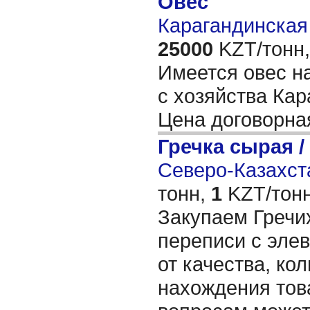
Овес
Карагандинская 
25000
KZT/тонн,
Имеется овес н
с хозяйства Кар
Цена договорн
Гречка сырая /
Северо-Казахста
тонн,
1
KZT/тонн
Закупаем Гречих
переписи с элев
от качества, ко
нахождения тов