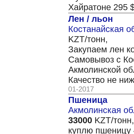
Хайратоне 295 
Лен / льон
Костанайская об
KZT/тонн,
Закупаем лен к
Самовывоз с Ко
Акмолинской об
Качество не ни
01-2017
Пшеница
Акмолинская об
33000
KZT/тонн,
куплю пшеницу 