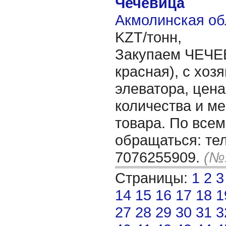
Чечевица
Акмолинская об
KZT/тонн,
Закупаем ЧЕЧЕ
красная), с хоз
элеватора, цена
количества и м
товара. По все
обращаться: тел
7076255909.
(№:
Страницы:
1
2
3
14
15
16
17
18
1
27
28
29
30
31
3