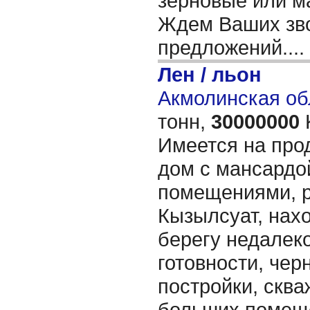
зерновые или м
Ждем Ваших зво
предложений....
Лен / льон
Акмолинская об
тонн,
30000000
Имеется на про
дом с мансардо
помещениями, р
Кызылсуат, нах
берегу недалеко
готовности, чер
постройки, сква
больших помеще