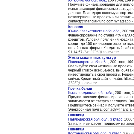
Актюбинская обл. обл.,
200 тонн,
100
K
Получите финансирование для воплощ
испытывающий финансовые затруднения
для вас. Благодаря нашему ассортим
незавершенные проекты или решить св
contact@financial-fund.com Whatsapp - 
Конопля
Южно-Казахстанская обл. обл.,
200 то
Финансирование по ставке 4% Являяс
кредитов. Условия получения кредита 
кредит до 150 миллионов евро по год
онлайн-платформе. Кредитный сайт онла
91 14 57
(№: 37960)
08-12-2022
Жмых масличных культур
Павлодарская обл. обл.,
200 тонн,
100
Реализуйте свои жизненные проекты П
черный список всех банков, вы обязан
инвестировать в свои проекты. Решен
сейчас Кредитный сайт онлайн: https://
37959)
08-12-2022
Гречка белая
Кызылординская обл. обл.,
200 тонн,
1
Предоставление финансирования по ф
зависимости от статуса заемщика. Вн
Подпишитесь сейчас и получите ответ о
Электронная почта: contact@financial-
Пшеница
Павлодарская обл. обл., 3 класс,
1000 
За наличный расчет привезем на эле
Пшеница
Костанайская обл. обл., 3 класс,
37000