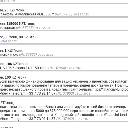
10-12-2022
нн,
90
KZT/тонн,
г.Акколь, Акмолинская обл., 350 т
(№: 37968)
10-12-2022
онн,
115000
KZT/тонн,
оговорная
(№: 37967)
09-12-2022
сс,
80 тонн,
80
KZT/тонн,
)
09-12-2022
нн,
1
KZT/тонн,
инской и ско
(№: 37965)
09-12-2022
онн,
106
KZT/тонн,
НА 106.5 около 140-150 тонн
(№: 37964)
09-12-2022
нн,
100
KZT/тонн,
Если вам нужно финансирование для ваших жизненных проектов, обезопасит
ля ваших потомков, решение теперь в пределах вашей досягаемости. Подпиш
шего незавершенного проекта Кредитный сайт онлайн: https://financial-fund.
Viber - Telegram: +33 7 73 91 14 57
(№: 37963)
08-12-2022
ZT/тонн,
шите свои финансовые проблемы или инвестируйте в свой бизнес с помощь
едиты в размере от 5000 до 575 000 000 евро с полным спокойствием по фик
льзоваться этим предложением. Кредитный сайт онлайн: https://financial-fun
Viber - Telegram: +33 7 73 91 14 57
(№: 37962)
08-12-2022