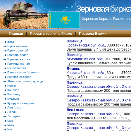
Зерновая биржа 
Зерновая биржа в Казахстане
---
Главная
|
Продать зерно на бирже
|
Правила Биржи
Пшеница
Вика
Костанайская обл. обл.,
3000 тонн,
10
Горох желтый
Закуп пшеницы 3.4.5 кл Цена договор
Горох зеленый
Пшеница
Горчица белая
Акмолинская обл. обл.,
100 тонн,
107
K
Горчица желтая
Куплю пшеницу с. Валиханова, жаркаин
Горчица черная
Гречка белая
Ячмень
Гречка сырая / гречиха
Костанайская обл. обл.,
60 тонн,
8700
Продам 60 тонн ячменя самовыво
Гречкая жареная
Жмых масличных культур
Пшеница
Иреги
Северо-Казахстанская обл. обл., 3 кла
Конопля
Продам самовывозом 200 тонн пше
Кориандр
Пшеница
Кукуруза
Северо-Казахстанская обл. обл., 3 кла
Кукуруза сахарная
Продам самовывозом 200 тонн пше
Лен / льон
Лен / льон
Люпин
Северо-Казахстанская обл. обл.,
1000
Люцерна
Лен масличный,1000 тонн
(№: 37970)
Мак
Пшеница
Мука
Северо-Казахстанская обл. обл., 3 кла
Нут