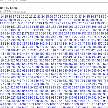
(№: 37947)
06-12-2022
5000
KZT/тонн,
№: 37946)
06-12-2022
14
15
16
17
18
19
20
21
22
23
24
25
26
27
28
29
30
31
32
33
34
35
36
37
38
39
66
67
68
69
70
71
72
73
74
75
76
77
78
79
80
81
82
83
84
85
86
87
88
89
90
91
12
113
114
115
116
117
118
119
120
121
122
123
124
125
126
127
128
129
130
1
149
150
151
152
153
154
155
156
157
158
159
160
161
162
163
164
165
166
16
186
187
188
189
190
191
192
193
194
195
196
197
198
199
200
201
202
203
20
223
224
225
226
[227]
228
229
230
231
232
233
234
235
236
237
238
239
240
24
259
260
261
262
263
264
265
266
267
268
269
270
271
272
273
274
275
276
27
296
297
298
299
300
301
302
303
304
305
306
307
308
309
310
311
312
313
314
333
334
335
336
337
338
339
340
341
342
343
344
345
346
347
348
349
350
35
370
371
372
373
374
375
376
377
378
379
380
381
382
383
384
385
386
387
38
407
408
409
410
411
412
413
414
415
416
417
418
419
420
421
422
423
424
425
444
445
446
447
448
449
450
451
452
453
454
455
456
457
458
459
460
461
46
481
482
483
484
485
486
487
488
489
490
491
492
493
494
495
496
497
498
49
518
519
520
521
522
523
524
525
526
527
528
529
530
531
532
533
534
535
536
555
556
557
558
559
560
561
562
563
564
565
566
567
568
569
570
571
572
57
592
593
594
595
596
597
598
599
600
601
602
603
604
605
606
607
608
609
61
629
630
631
632
633
634
635
636
637
638
639
640
641
642
643
644
645
646
64
666
667
668
669
670
671
672
673
674
675
676
677
678
679
680
681
682
683
68
703
704
705
706
707
708
709
710
711
712
713
714
715
716
717
718
719
720
721
740
741
742
743
744
745
746
747
748
749
750
751
752
753
754
755
756
757
75
777
778
779
780
781
782
783
784
785
786
787
788
789
790
791
792
793
794
79
814
815
816
817
818
819
820
821
822
823
824
825
826
827
828
829
830
831
832
851
852
853
854
855
856
857
858
859
860
861
862
863
864
865
866
867
868
86
888
889
890
891
892
893
894
895
896
897
898
899
900
901
902
903
904
905
90
925
926
927
928
929
930
931
932
933
934
935
936
937
938
939
940
941
942
94
962
963
964
965
966
967
968
969
970
971
972
973
974
975
976
977
978
979
98
999
1000
1001
1002
1003
1004
1005
1006
1007
1008
1009
1010
1011
1012
101
1027
1028
1029
1030
1031
1032
1033
1034
1035
1036
1037
1038
1039
1040
10