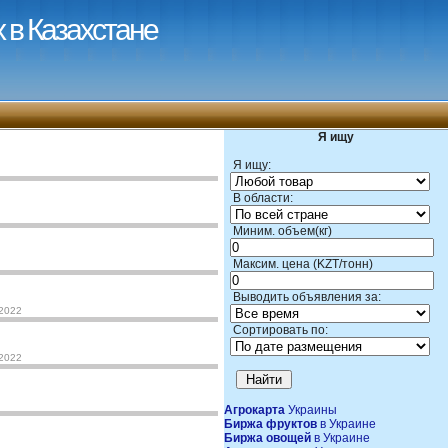
 в Казахстане
Я ищу
Я ищу:
В области:
Миним. объем(кг)
Максим. цена (KZT/тонн)
Выводить объявления за:
-2022
Сортировать по:
-2022
Агрокарта
Украины
Биржа фруктов
в Украине
Биржа овощей
в Украине