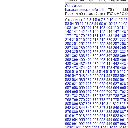
Ячмень тоо с НДС СХТП,по зерновой
Лен / льон
Карагандинская обл. обл.,
75 тонн,
18
Продам лён с хозяйства, ТОО с НДС
(
Страницы:
1
2
3
4
5
6
7
8
9
10
11
12
13
53
54
55
56
57
58
59
60
61
62
63
64
65
103
104
105
106
107
108
109
110
111
1
140
141
142
143
144
145
146
147
148
177
178
179
180
181
182
183
184
185
214
215
216
217
218
219
220
221
222
250
251
252
253
254
255
256
257
258
287
288
289
290
291
292
293
294
295
324
325
326
327
328
329
330
331
332
361
362
363
364
365
366
367
368
369
398
399
400
401
402
403
404
405
406
435
436
437
438
439
440
441
442
443
472
473
474
475
476
477
478
479
480
509
510
511
512
513
514
515
516
517
546
547
548
549
550
551
552
553
554
583
584
585
586
587
588
589
590
591
620
621
622
623
624
625
626
627
628
657
658
659
660
661
662
663
664
665
694
695
696
697
698
699
700
701
702
731
732
733
734
735
736
737
738
739
768
769
770
771
772
773
774
775
776
805
806
807
808
809
810
811
812
813
842
843
844
845
846
847
848
849
850
879
880
881
882
883
884
885
886
887
916
917
918
919
920
921
922
923
924
953
954
955
956
957
958
959
960
961
990
991
992
993
994
995
996
997
998
1020
1021
1022
1023
1024
1025
1026