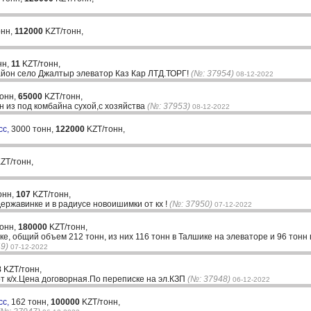
онн,
112000
KZT/тонн,
нн,
11
KZT/тонн,
айон село Джалтыр элеватор Каз Кар ЛТД.ТОРГ!
(№: 37954)
08-12-2022
тонн,
65000
KZT/тонн,
н из под комбайна сухой,с хозяйства
(№: 37953)
08-12-2022
сс,
3000 тонн,
122000
KZT/тонн,
ZT/тонн,
онн,
107
KZT/тонн,
ержавинке и в радиусе новоишимки от кх !
(№: 37950)
07-12-2022
тонн,
180000
KZT/тонн,
е, общий объем 212 тонн, из них 116 тонн в Талшике на элеваторе и 96 тонн 
9)
07-12-2022
8
KZT/тонн,
т к/х.Цена договорная.По переписке на эл.КЗП
(№: 37948)
06-12-2022
сс,
162 тонн,
100000
KZT/тонн,