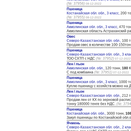
(№: 37956)
08-12-2022
Пшеница
Костанайская обл. обл., 3 класс,
200 т
(№: 37955)
08-12-2022
Пшеница
Акмолинская обл. обл., 3 класс,
470 то
Акмолинская область Астраханский р
Овес
Северо-Казахстанская обл. обл.,
100 
Продам овес в количестве 100-150тон
Пшеница
Северо-Казахстанская обл. обл., 3 кла
ТОО СХТП с НДС
(№: 37952)
07-12-2022
Лен / льон
Акмолинская обл. обл.,
120 тонн,
180
K
С под комбаина
(№: 37951)
07-12-2022
Пшеница
Акмолинская обл. обл., 3 класс,
1000 т
Куплю пшеницу с хозяйств можно на Д
Лен / льон
Северо-Казахстанская обл. обл.,
212 
Продам лен от КХ по зерновой расписк
тонну 180000 тенге без НДС.
(№: 3794
Пшеница
Костанайская обл. обл.,
3000 тонн,
10
Закуп пшеницы по Костанайской обл.о
Ячмень
Северо-Казахстанская обл. обл., 2 кла