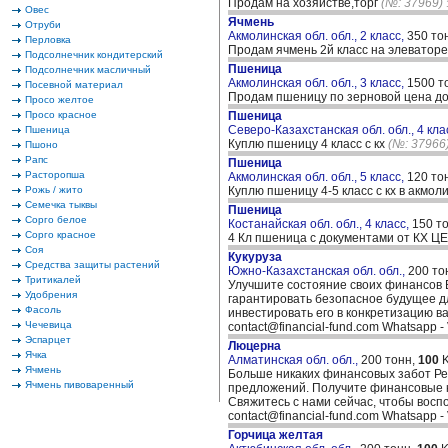
Продам на хозяйстве,торг
(№: 37969)
Овес
Ячмень
Отруби
Акмолинская обл. обл., 2 класс,
350 то
Перловка
Продам ячмень 2й класс на элеваторе 
Подсолнечник кондитерский
Пшеница
Подсолнечник масличный
Акмолинская обл. обл., 3 класс,
1500 т
Посевной материал
Продам пшеницу по зерновой цена д
Просо желтое
Просо красное
Пшеница
Северо-Казахстанская обл. обл., 4 кла
Пшеница
Куплю пшеницу 4 класс с кх
(№: 37966
Пшоно
Рапс
Пшеница
Расторопша
Акмолинская обл. обл., 5 класс,
120 то
Рожь / жито
Куплю пшеницу 4-5 класс с кх в акмол
Семечка тыквы
Пшеница
Сорго белое
Костанайская обл. обл., 4 класс,
150 т
Сорго красное
4 Кл пшеница с документами от КХ ЦЕ
Соя
Кукуруза
Средства защиты растений
Южно-Казахстанская обл. обл.,
200 то
Тритикалей
Улучшите состояние своих финансов 
Удобрения
гарантировать безопасное будущее д
Фасоль
инвестировать его в конкретизацию ва
Чечевица
contact@financial-fund.com Whatsapp - 
Эспарцет
Люцерна
Ячка
Алматинская обл. обл.,
200 тонн,
100
K
Ячмень
Больше никаких финансовых забот Ре
Ячмень пивоваренный
предложений. Получите финансовые кр
Свяжитесь с нами сейчас, чтобы воспо
contact@financial-fund.com Whatsapp - 
Горчица желтая