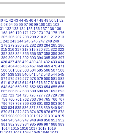
40
41
42
43
44
45
46
47
48
49
50
51
52
92
93
94
95
96
97
98
99
100
101
102
31
132
133
134
135
136
137
138
139
7
168
169
170
171
172
173
174
175
176
4
205
206
207
208
209
210
211
212
213
1
242
243
244
245
246
247
248
249
7
278
279
280
281
282
283
284
285
286
315
316
317
318
319
320
321
322
323
1
352
353
354
355
356
357
358
359
360
8
389
390
391
392
393
394
395
396
397
426
427
428
429
430
431
432
433
434
2
463
464
465
466
467
468
469
470
471
9
500
501
502
503
504
505
506
507
508
537
538
539
540
541
542
543
544
545
3
574
575
576
577
578
579
580
581
582
0
611
612
613
614
615
616
617
618
619
7
648
649
650
651
652
653
654
655
656
4
685
686
687
688
689
690
691
692
693
722
723
724
725
726
727
728
729
730
8
759
760
761
762
763
764
765
766
767
5
796
797
798
799
800
801
802
803
804
833
834
835
836
837
838
839
840
841
9
870
871
872
873
874
875
876
877
878
6
907
908
909
910
911
912
913
914
915
3
944
945
946
947
948
949
950
951
952
0
981
982
983
984
985
986
987
988
989
3
1014
1015
1016
1017
1018
1019
41
1042
1043
1044
1045
1046
1047