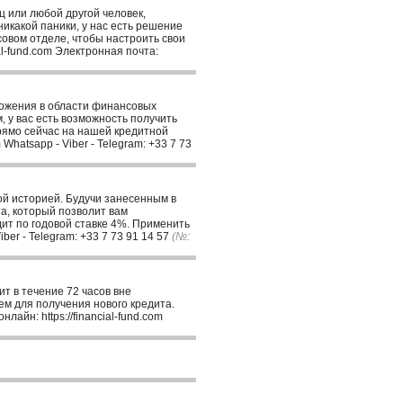
 или любой другой человек,
икакой паники, у нас есть решение
овом отделе, чтобы настроить свои
l-fund.com Электронная почта:
ложения в области финансовых
, у вас есть возможность получить
прямо сейчас на нашей кредитной
Whatsapp - Viber - Telegram: +33 7 73
ой историей. Будучи занесенным в
та, который позволит вам
ит по годовой ставке 4%. Применить
iber - Telegram: +33 7 73 91 14 57
(№:
 в течение 72 часов вне
ем для получения нового кредита.
айн: https://financial-fund.com