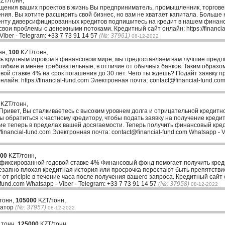
ZT/тонн,
ения ваших проектов в жизнь Вы предприниматель, промышленник, торговец
. Вы хотите расширить свой бизнес, но вам не хватает капитала. Больше н
енту диверсифицированных кредитов подпишитесь на кредит в нашем финанс
ои проблемы с денежными потоками. Кредитный сайт онлайн: https://financia
Viber - Telegram: +33 7 73 91 14 57
(№: 37961)
08-12-2022
нн,
100
KZT/тонн,
ь крупным игроком в финансовом мире, мы предоставляем вам лучшие пред
гибкие и менее требовательные, в отличие от обычных банков. Таким образом
овой ставке 4% на срок погашения до 30 лет. Чего ты ждешь? Подайт заявку 
йн: https://financial-fund.com Электронная почта: contact@financial-fund.com 
KZT/тонн,
ривет, Вы сталкиваетесь с высоким уровнем долга и отрицательной кредитн
ы обратиться к частному кредитору, чтобы подать заявку на получение креди
ие теперь в пределах вашей досягаемости. Теперь получить финансовый кред
financial-fund.com Электронная почта: contact@financial-fund.com Whatsapp - V
00
KZT/тонн,
иксированной годовой ставке 4% Финансовый фонд помогает получить кредит
езапно плохая кредитная история или просрочка перестают быть препятстви
т priciple в течение часа после получения вашего запроса. Кредитный сайт онл
fund.com Whatsapp - Viber - Telegram: +33 7 73 91 14 57
(№: 37958)
08-12-2022
тонн,
105000
KZT/тонн,
ватор
(№: 37957)
08-12-2022
 тонн,
125000
KZT/тонн,