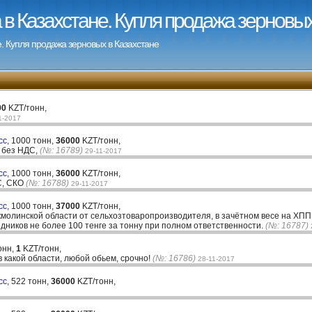
в Казахстане. Купля продажа зерновых
. Купля продажа зерновых в Казахстане
00
KZT/тонн,
1-2017
сс,
1000 тонн,
36000
KZT/тонн,
 без НДС,
(№: 16789)
29-11-2017
сс,
1000 тонн,
36000
KZT/тонн,
С, СКО
(№: 16788)
29-11-2017
сс,
1000 тонн,
37000
KZT/тонн,
кмолинской области от сельxозтоваропроизводителя, в зачётном весе на ХПП,
едников не более 100 тенге за тонну при полном ответственности.
(№: 16787)
онн,
1
KZT/тонн,
в какой области, любой обьем, срочно!
(№: 16786)
28-11-2017
сс,
522 тонн,
36000
KZT/тонн,