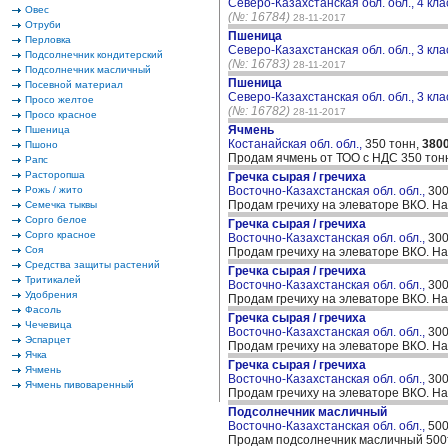
Северо-Казахстанская обл. обл., 4 кла
Овес
(№: 16784)
28-11-2017
Отруби
Пшеница
Перловка
Северо-Казахстанская обл. обл., 3 кла
Подсолнечник кондитерский
(№: 16783)
28-11-2017
Подсолнечник масличный
Пшеница
Посевной материал
Северо-Казахстанская обл. обл., 3 кла
Просо желтое
(№: 16782)
28-11-2017
Просо красное
Ячмень
Пшеница
Костанайская обл. обл.,
350 тонн,
380
Пшоно
Продам ячмень от ТОО с НДС 350 тон
Рапс
Расторопша
Гречка сырая / гречиха
Рожь / жито
Восточно-Казахстанская обл. обл.,
300
Продам гречиху на элеваторе ВКО. Н
Семечка тыквы
Сорго белое
Гречка сырая / гречиха
Сорго красное
Восточно-Казахстанская обл. обл.,
300
Соя
Продам гречиху на элеваторе ВКО. Н
Средства защиты растений
Гречка сырая / гречиха
Тритикалей
Восточно-Казахстанская обл. обл.,
300
Удобрения
Продам гречиху на элеваторе ВКО. Н
Фасоль
Гречка сырая / гречиха
Чечевица
Восточно-Казахстанская обл. обл.,
300
Эспарцет
Продам гречиху на элеваторе ВКО. Н
Ячка
Гречка сырая / гречиха
Ячмень
Восточно-Казахстанская обл. обл.,
300
Ячмень пивоваренный
Продам гречиху на элеваторе ВКО. Н
Подсолнечник масличный
Восточно-Казахстанская обл. обл.,
500
Продам подсолнечник масличный 500т