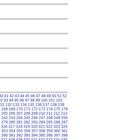
40
41
42
43
44
45
46
47
48
49
50
51
52
92
93
94
95
96
97
98
99
100
101
102
31
132
133
134
135
136
137
138
139
7
168
169
170
171
172
173
174
175
176
4
205
206
207
208
209
210
211
212
213
1
242
243
244
245
246
247
248
249
250
8
279
280
281
282
283
284
285
286
287
316
317
318
319
320
321
322
323
324
2
353
354
355
356
357
358
359
360
361
9
390
391
392
393
394
395
396
397
398
427
428
429
430
431
432
433
434
435