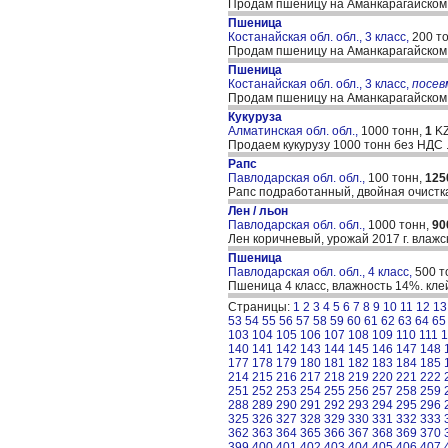
Продам пшеницу на Аманкарагайском
Пшеница
Костанайская обл. обл., 3 класс,
200 т
Продам пшеницу на Аманкарагайском
Пшеница
Костанайская обл. обл., 3 класс,
посе
Продам пшеницу на Аманкарагайском
Кукуруза
Алматинская обл. обл.,
1000 тонн,
1
KZ
Продаем кукурузу 1000 тонн без НДС 
Рапс
Павлодарская обл. обл.,
100 тонн,
125
Рапс подработанный, двойная очистка
Лен / льон
Павлодарская обл. обл.,
1000 тонн,
90
Лен коричневый, урожай 2017 г. влаж
Пшеница
Павлодарская обл. обл., 4 класс,
500 т
Пшеница 4 класс, влажность 14%. кле
Страницы:
1
2
3
4
5
6
7
8
9
10
11
12
13
53
54
55
56
57
58
59
60
61
62
63
64
65
103
104
105
106
107
108
109
110
111
1
140
141
142
143
144
145
146
147
148
177
178
179
180
181
182
183
184
185
214
215
216
217
218
219
220
221
222
251
252
253
254
255
256
257
258
259
288
289
290
291
292
293
294
295
296
325
326
327
328
329
330
331
332
333
362
363
364
365
366
367
368
369
370
399
400
401
402
403
404
405
406
407