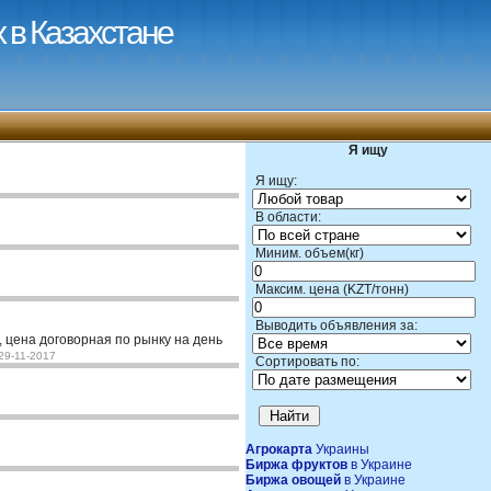
 в Казахстане
Я ищу
Я ищу:
В области:
Миним. объем(кг)
Максим. цена (KZT/тонн)
Выводить объявления за:
 цена договорная по рынку на день
29-11-2017
Сортировать по:
Агрокарта
Украины
Биржа фруктов
в Украине
Биржа овощей
в Украине