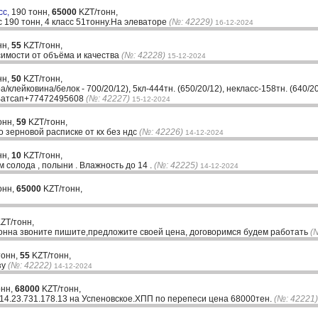
сс,
190 тонн,
65000
KZT/тонн,
 190 тонн, 4 класс 51тонну.На элеваторе
(№: 42229)
16-12-2024
нн,
55
KZT/тонн,
исимости от объёма и качества
(№: 42228)
15-12-2024
нн,
50
KZT/тонн,
/клейковина/белок - 700/20/12), 5кл-444тн. (650/20/12), некласс-158тн. (640/2
 Ватсап+77472495608
(№: 42227)
15-12-2024
онн,
59
KZT/тонн,
о зерновой расписке от кх без ндс
(№: 42226)
14-12-2024
нн,
10
KZT/тонн,
 солода , полыни . Влажность до 14 .
(№: 42225)
14-12-2024
онн,
65000
KZT/тонн,
ZT/тонн,
онна звоните пишите,предложите своей цена, договоримся будем работать
(
тонн,
55
KZT/тонн,
зу
(№: 42222)
14-12-2024
онн,
68000
KZT/тонн,
14.23.731.178.13 на Успеновское.ХПП по перепеси цена 68000тен.
(№: 42221)