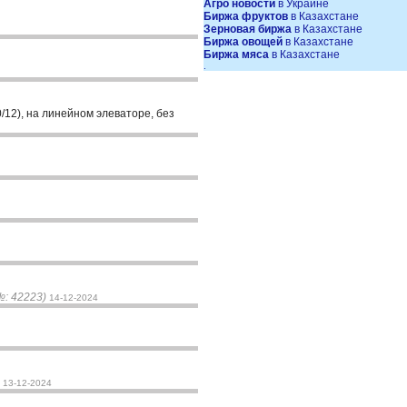
Агро новости
в Украине
Биржа фруктов
в Казахстане
Зерновая биржа
в Казахстане
Биржа овощей
в Казахстане
Биржа мяса
в Казахстане
.
0/12), на линейном элеваторе, без
№: 42223)
14-12-2024
13-12-2024