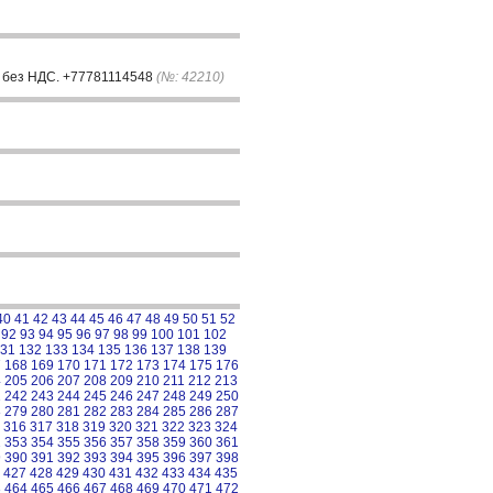
КХ без НДС. +77781114548
(№: 42210)
40
41
42
43
44
45
46
47
48
49
50
51
52
92
93
94
95
96
97
98
99
100
101
102
31
132
133
134
135
136
137
138
139
7
168
169
170
171
172
173
174
175
176
4
205
206
207
208
209
210
211
212
213
1
242
243
244
245
246
247
248
249
250
8
279
280
281
282
283
284
285
286
287
316
317
318
319
320
321
322
323
324
2
353
354
355
356
357
358
359
360
361
9
390
391
392
393
394
395
396
397
398
427
428
429
430
431
432
433
434
435
3
464
465
466
467
468
469
470
471
472