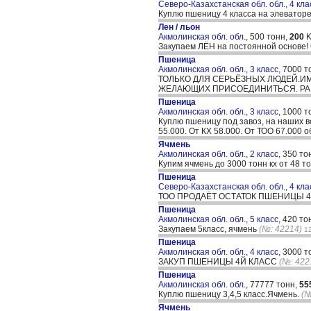
Северо-Казахстанская обл. обл., 4 кла
Куплю пшеницу 4 класса на элеваторе
Лен / льон
Акмолинская обл. обл.,
500 тонн,
200
K
Закупаем ЛЁН на постоянной основе! 
Пшеница
Акмолинская обл. обл., 3 класс,
7000 т
ТОЛЬКО ДЛЯ СЕРЬЁЗНЫХ ЛЮДЕЙ.И
ЖЕЛАЮЩИХ ПРИСОЕДИНИТЬСЯ. РАБ
Пшеница
Акмолинская обл. обл., 3 класс,
1000 т
Куплю пшеницу под завоз, на наших во
55.000. От КХ 58.000. От ТОО 67.000
Ячмень
Акмолинская обл. обл., 2 класс,
350 то
Купим ячмень до 3000 тонн кх от 48 т
Пшеница
Северо-Казахстанская обл. обл., 4 кла
ТОО ПРОДАЁТ ОСТАТОК ПШЕНИЦЫ 4Й
Пшеница
Акмолинская обл. обл., 5 класс,
420 то
Закупаем 5класс, ячмень
(№: 42214)
1
Пшеница
Акмолинская обл. обл., 4 класс,
3000 т
ЗАКУП ПШЕНИЦЫ 4Й КЛАСС
(№: 422
Пшеница
Акмолинская обл. обл.,
77777 тонн,
55
Куплю пшеницу 3,4,5 класс.Ячмень.
(№
Ячмень