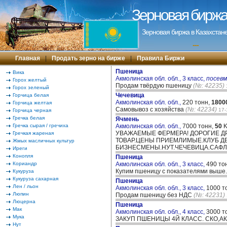
Зерновая биржа 
Зерновая биржа в Казахстане
---
Главная
|
Продать зерно на бирже
|
Правила Биржи
Пшеница
Вика
Акмолинская обл. обл., 3 класс,
посев
Горох желтый
Продам твёрдую пшеницу
(№: 42235)
Горох зеленый
Чечевица
Горчица белая
Акмолинская обл. обл.,
220 тонн,
1800
Горчица желтая
Самовывоз с хозяйства
(№: 42234)
17-
Горчица черная
Гречка белая
Ячмень
Гречка сырая / гречиха
Акмолинская обл. обл.,
7000 тонн,
50
K
УВАЖАЕМЫЕ ФЕРМЕРА! ДОРОГИЕ Д
Гречкая жареная
ТОВАР.ЦЕНЫ ПРИЕМЛИМЫЕ.КЛУБ Д
Жмых масличных культур
БИЗНЕСМЕНЫ.НУТ.ЧЕЧЕВИЦА.САФЛ
Иреги
Конопля
Пшеница
Кориандр
Акмолинская обл. обл., 3 класс,
490 то
Купим пшеницу с показателями выше.
Кукуруза
Кукуруза сахарная
Пшеница
Лен / льон
Акмолинская обл. обл., 3 класс,
1000 т
Люпин
Продам пшеницу без НДС
(№: 42231)
Люцерна
Пшеница
Мак
Акмолинская обл. обл., 4 класс,
3000 т
Мука
ЗАКУП ПШЕНИЦЫ 4Й КЛАСС. СКО,
Нут