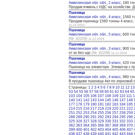
Акмолинская обл. обл., 2 класс,
180 то
Продам ячмень с НДС на хозяйстве. Д
Пшеница
Акмолинская обл. обл., 4 класс,
1560 т
Продам пшеницу 1560 тонны 4 класс, 
11-12-2024
Пшеница
Акмолинская обл. обл., 5 класс,
600 то
(№: 42209)
11-12-2024
Пшеница
Акмолинская обл. обл., 3 класс,
900 то
от кх без ндс
(№: 42208)
11-12-2024
Пшеница
Акмолинская обл. обл., 3 класс,
420 то
Пшеница на элеваторе. Элеватор с пр
Пшеница
Акмолинская обл. обл., 4 класс,
980 то
В продаже пшеница 4кл по зерновой о
Страницы:
1
2
3
4
5
6
7
8
9
10
11
12
13
53
54
55
56
57
58
59
60
61
62
63
64
65
103
104
105
106
107
108
109
110
111
1
140
141
142
143
144
145
146
147
148
177
178
179
180
181
182
183
184
185
214
215
216
217
218
219
220
221
222
251
252
253
254
255
256
257
258
259
288
289
290
291
292
293
294
295
296
325
326
327
328
329
330
331
332
333
362
363
364
365
366
367
368
369
370
399
400
401
402
403
404
405
406
407
436
437
438
439
440
441
442
443
444