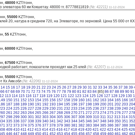
нн,
48000
KZT/тонн,
о элеватора 60 км Кокшетау. 48000 тг. 87778811819
(№: 42211)
11-12-2024
онн,
55000
KZT/тонн,
клей 20, натура в среднем 720, на Элеваторе, по зерновой. Цена 55 000 от 
нн,
55
KZT/тонн,
нн,
60000
KZT/тонн,
нн,
67500
KZT/тонн,
одкой работает, показатели проходят как 25 клей
(№: 42207)
11-12-2024
нн,
55000
KZT/тонн,
т Кх Акм.обл
(№: 42206)
11-12-2024
14
15
16
17
18
19
20
21
22
23
24
25
26
27
28
29
30
31
32
33
34
35
36
37
38
39
66
67
68
69
70
71
72
73
74
75
76
77
78
79
80
81
82
83
84
[85]
86
87
88
89
90
91
12
113
114
115
116
117
118
119
120
121
122
123
124
125
126
127
128
129
130
1
149
150
151
152
153
154
155
156
157
158
159
160
161
162
163
164
165
166
16
186
187
188
189
190
191
192
193
194
195
196
197
198
199
200
201
202
203
20
223
224
225
226
227
228
229
230
231
232
233
234
235
236
237
238
239
240
24
260
261
262
263
264
265
266
267
268
269
270
271
272
273
274
275
276
277
27
297
298
299
300
301
302
303
304
305
306
307
308
309
310
311
312
313
314
315
334
335
336
337
338
339
340
341
342
343
344
345
346
347
348
349
350
351
35
371
372
373
374
375
376
377
378
379
380
381
382
383
384
385
386
387
388
38
408
409
410
411
412
413
414
415
416
417
418
419
420
421
422
423
424
425
426
445
446
447
448
449
450
451
452
453
454
455
456
457
458
459
460
461
462
46