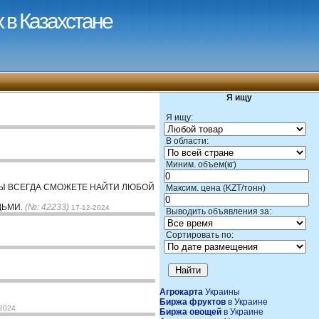
 в Казахстане
Я ищу
Я ищу:
В области:
Миним. объем(кг)
ВЫ ВСЕГДА СМОЖЕТЕ НАЙТИ ЛЮБОЙ
Максим. цена (KZT/тонн)
ДЬМИ.
(№: 42233)
17-12-2024
Выводить объявления за:
Сортировать по:
Агрокарта
Украины
Биржа фруктов
в Украине
-2024
Биржа овощей
в Украине