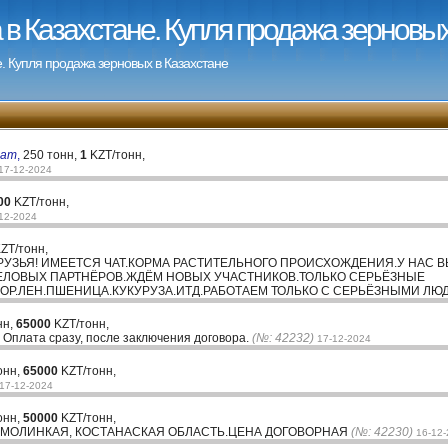
в Казахстане. Купля продажа зерновых
. Купля продажа зерновых в Казахстане
мат
,
250 тонн,
1
KZT/тонн,
17-12-2024
00
KZT/тонн,
12-2024
ZT/тонн,
РУЗЬЯ! ИМЕЕТСЯ ЧАТ.КОРМА РАСТИТЕЛЬНОГО ПРОИСХОЖДЕНИЯ.У НАС 
ЕЛОВЫХ ПАРТНЁРОВ.ЖДЁМ НОВЫХ УЧАСТНИКОВ.ТОЛЬКО СЕРЬЁЗНЫЕ
ОР.ЛЕН.ПШЕНИЦА.КУКУРУЗА.ИТД.РАБОТАЕМ ТОЛЬКО С СЕРЬЁЗНЫМИ ЛЮ
нн,
65000
KZT/тонн,
 Оплата сразу, после заключения договора.
(№: 42232)
17-12-2024
онн,
65000
KZT/тонн,
17-12-2024
онн,
50000
KZT/тонн,
АКМОЛИНКАЯ, КОСТАНАСКАЯ ОБЛАСТЬ.ЦЕНА ДОГОВОРНАЯ
(№: 42230)
16-12