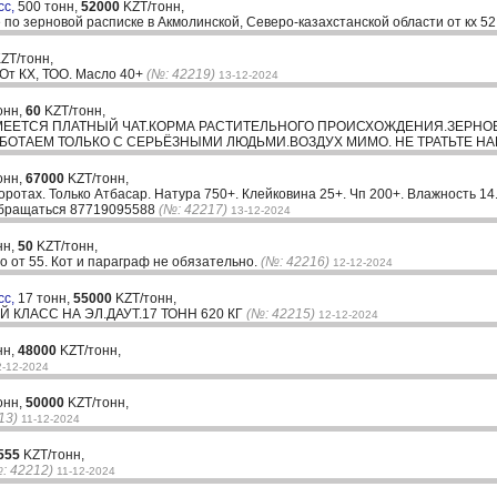
сс,
500 тонн,
52000
KZT/тонн,
 по зерновой расписке в Акмолинской, Северо-казахстанской области от кх 5
ZT/тонн,
От КХ, ТОО. Масло 40+
(№: 42219)
13-12-2024
онн,
60
KZT/тонн,
МЕЕТСЯ ПЛАТНЫЙ ЧАТ.КОРМА РАСТИТЕЛЬНОГО ПРОИСХОЖДЕНИЯ.ЗЕРНО
ОТАЕМ ТОЛЬКО С СЕРЬЁЗНЫМИ ЛЮДЬМИ.ВОЗДУХ МИМО. НЕ ТРАТЬТЕ НА
онн,
67000
KZT/тонн,
ротах. Только Атбасар. Натура 750+. Клейковина 25+. Чп 200+. Влажность 14
 обращаться 87719095588
(№: 42217)
13-12-2024
нн,
50
KZT/тонн,
оо от 55. Кот и параграф не обязательно.
(№: 42216)
12-12-2024
сс,
17 тонн,
55000
KZT/тонн,
 КЛАСС НА ЭЛ.ДАУТ.17 ТОНН 620 КГ
(№: 42215)
12-12-2024
нн,
48000
KZT/тонн,
2-12-2024
онн,
50000
KZT/тонн,
13)
11-12-2024
555
KZT/тонн,
: 42212)
11-12-2024