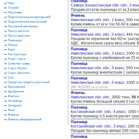
Пшеница
Овес
Северо-Казахстанская обл. обл., 3 кла
Отруби
Продам остатки пшеницы от кх,3 класс
Перловка
Ячмень
Подсолнечник кондитерский
Акмолинская обл. обл., 2 класс,
500 то
Подсолнечник масличный
Купим ячмень от кх и тоо 50-60 в зав
Посевной материал
Пшеница
Просо желтое
Акмолинская обл. обл., 5 класс,
444 то
Просо красное
Продам по переписке 4кл-92тн. (натура
Пшеница
НДС. Желательно сразу весь объем.
Пшоно
Пшеница
Рапс
Акмолинская обл. обл., 3 класс,
1000 т
Расторопша
Куплю пшеницу с клейковиной не 25 п
Рожь / жито
Пшеница
Семечка тыквы
Акмолинская обл. обл., 5 класс,
500 то
Сорго белое
Куплю пшеницу внеклассную с запахом
Сорго красное
Соя
Пшеница
Средства защиты растений
Акмолинская обл. обл., 5 класс,
1000 т
(№: 42224)
Тритикалей
14-12-2024
Удобрения
Ячмень
Фасоль
Акмолинская обл. обл.,
3000 тонн,
50
K
Чечевица
Куплю ячмень большой объем 3 тыс т
Эспарцет
Пшеница
Ячка
Костанайская обл. обл., 4 класс,
1000 
Ячмень
Куплю пшеницу 4,5 класса расчет сра
Ячмень пивоваренный
Пшеница
Костанайская обл. обл., 3 класс,
200 т
Продам 3кл пшеницу мягкая 200.тонн 
Пшеница