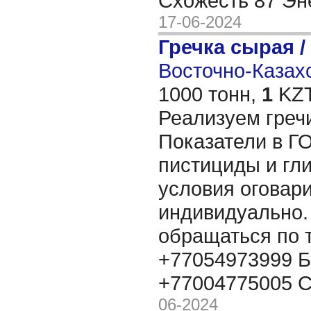
Схожесть 87 Эн
17-06-2024
Гречка сырая /
Восточно-Казахс
1000 тонн,
1
KZT
Реализуем гречи
Показатели в Г
пистициды и гл
условия оговар
индивидуально.
обращаться по
+77054973999 Б
+77004775005 
06-2024