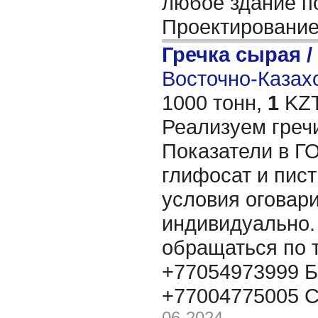
любое здание по
Проектировани
Гречка сырая /
Восточно-Казахс
1000 тонн,
1
KZT
Реализуем гречи
Показатели в Г
глифосат и пис
условия оговар
индивидуально.
обращаться по
+77054973999 Б
+77004775005 
06-2024