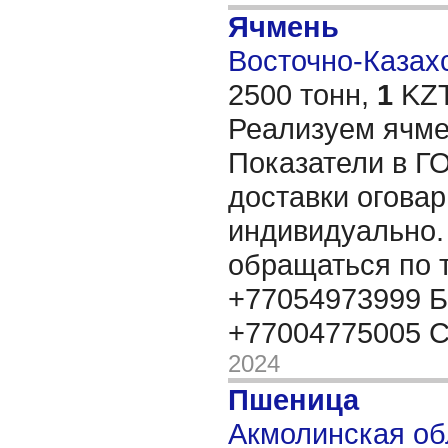
Ячмень
Восточно-Казахс
2500 тонн,
1
KZT
Реализуем ячмен
Показатели в Г
доставки огова
индивидуально.
обращаться по
+77054973999 Б
+77004775005 
2024
Пшеница
Акмолинская обл