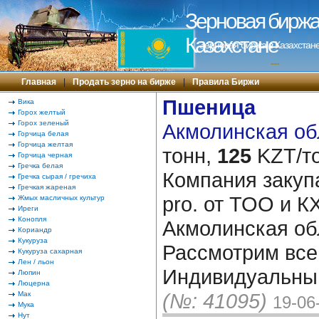
Зерновая биржа 
Казахстане
Зерновая биржа в Казахстане
---
Главная
|
Продать зерно на бирже
|
Правила Биржи
Пшеница
Вика
Горох желтый
Горох зеленый
Акмолинская обл
Горчица белая
Горчица желтая
тонн,
125
KZT/то
Горчица черная
Гречка белая
Компания закупа
Гречка сырая / гречиха
Гречкая жареная
pro. от ТОО и К
Жмых масличных культур
Иреги
Конопля
Акмолинская об
Кориандр
Кукуруза
Рассмотрим все
Кукуруза сахарная
Лен / льон
Индивидуальный
Люпин
Люцерна
(№: 41095)
Мак
19-06
Мука
Нут