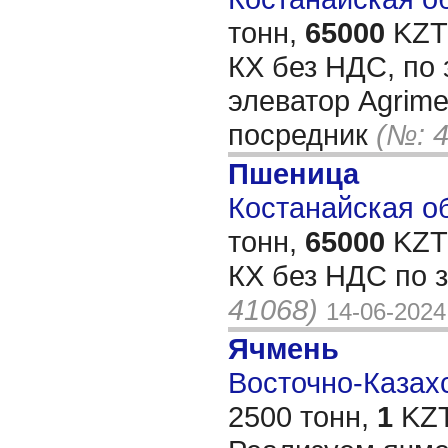
тонн,
65000
KZT/
КХ без НДС, по 
элеватор Agrimer
посредник
(№: 
Пшеница
Костанайская об
тонн,
65000
KZT/
КХ без НДС по 
41068)
14-06-2024
Ячмень
Восточно-Казахс
2500 тонн,
1
KZT