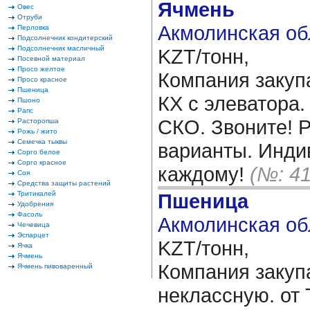
Ячмень
Овес
Отруби
Акмолинская об
Перловка
Подсолнечник кондитерский
Подсолнечник масличный
KZT/тонн,
Посевной материал
Просо желтое
Компания закуп
Просо красное
Пшеница
КХ с элеватора.
Пшоно
Рапс
СКО. Звоните! 
Расторопша
Рожь / жито
Семечка тыквы
варианты. Инди
Сорго белое
Сорго красное
каждому!
(№: 4
Соя
Средства защиты растений
Тритикалей
Пшеница
Удобрения
Фасоль
Акмолинская об
Чечевица
Эспарцет
KZT/тонн,
Ячка
Ячмень
Компания закуп
Ячмень пивоваренный
неклассную. от 