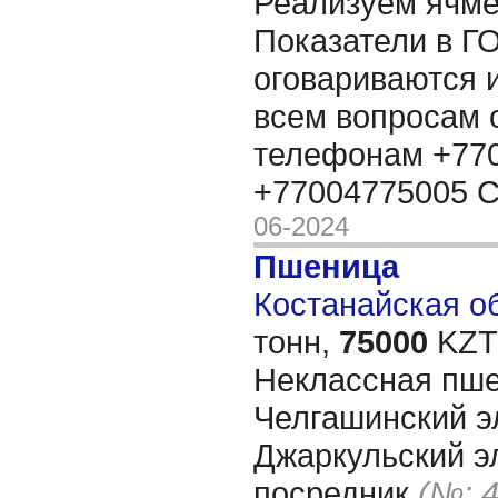
Реализуем ячмен
Показатели в Г
оговариваются 
всем вопросам 
телефонам +770
+77004775005 
06-2024
Пшеница
Костанайская об
тонн,
75000
KZT/
Неклассная пше
Челгашинский эл
Джаркульский эл
посредник
(№: 