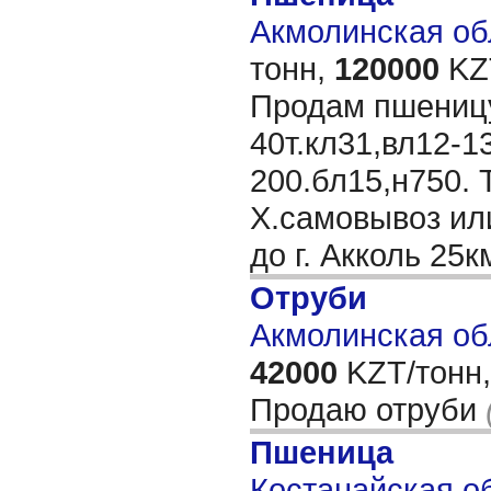
Акмолинская обл
тонн,
120000
KZT
Продам пшеницу
40т.кл31,вл12-1
200.бл15,н750. 
Х.самовывоз ил
до г. Акколь 25к
Отруби
Акмолинская об
42000
KZT/тонн,
Продаю отруби
Пшеница
Костанайская об