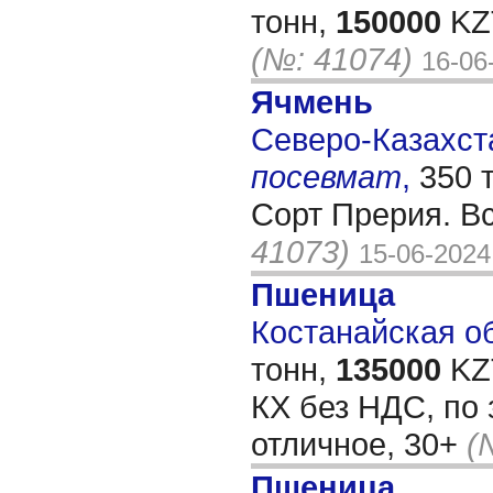
тонн,
150000
KZT
(№: 41074)
16-06
Ячмень
Северо-Казахста
посевмат
,
350 
Сорт Прерия. В
41073)
15-06-2024
Пшеница
Костанайская об
тонн,
135000
KZT
КХ без НДС, по 
отличное, 30+
(
Пшеница