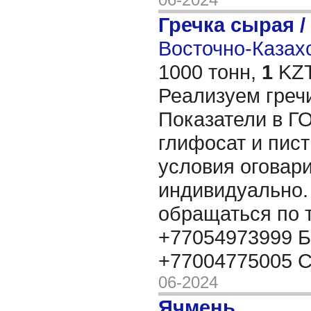
Гречка сырая /
Восточно-Казахс
1000 тонн,
1
KZT
Реализуем гречи
Показатели в Г
глифосат и пис
условия оговар
индивидуально.
обращаться по
+77054973999 Б
+77004775005 
06-2024
Ячмень