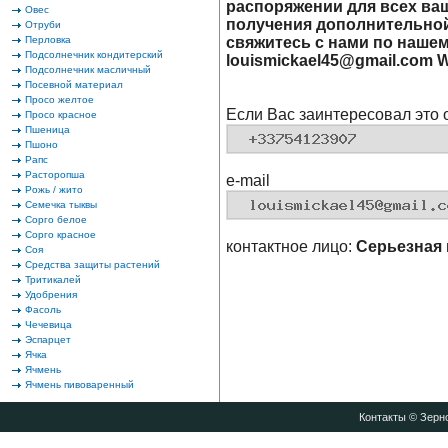
распоряжении для всех ва
Овес
получения дополнительной
Отруби
Перловка
свяжитесь с нами по нашем
Подсолнечник кондитерский
louismickael45@gmail.com 
Подсолнечник масличный
Посевной материал
Просо желтое
Если Вас заинтересовал это 
Просо красное
Пшеница
Пшоно
Рапс
Расторопша
e-mail
Рожь / жито
Семечка тыквы
Сорго белое
Сорго красное
контактное лицо:
Серьезная 
Соя
Средства защиты растений
Тритикалей
Удобрения
Фасоль
Чечевица
Эспарцет
Ячка
Ячмень
Ячмень пивоваренный
Контакты
© Зерно