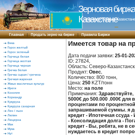
Зерновая биржа 
Казахстане
Зерновая биржа в Казахстане
---
Главная
|
Продать зерно на бирже
|
Правила Биржи
Имеется товар на п
Вика
Горох желтый
Горох зеленый
Дата подачи заявки:
25-01-20
Горчица белая
ID: 27824,
Горчица желтая
Горчица черная
Область: Северо-Казахстанска
Гречка белая
Продукт:
Овес
,
Гречка сырая / гречиха
Количество: 800 тонн,
Гречкая жареная
Цена:
250
KZT/тонн
Жмых масличных культур
Место:
на поле
Иреги
Конопля
Примечания:
Здравствуйте,
Кориандр
5000€ до 500.000 .000€ для
Кукуруза
процентами по процентной
Кукуруза сахарная
запрашиваемой суммы. я д
Лен / льон
кредит - Ипотечная ссуда 
Люпин
Люцерна
- Консолидация долга - По
Мак
кредит - Вы, ребята, не в 
Мука
нуждаетесь в кредит попро
Нут